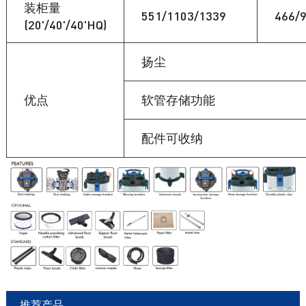
装柜量
551/1103/1339
466/
(20'/40'/40'HQ)
扬尘
优点
软管存储功能
配件可收纳
推荐产品