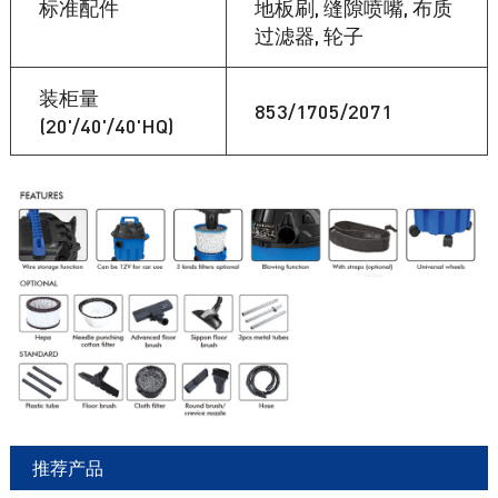
标准配件
地板刷, 缝隙喷嘴, 布质
过滤器, 轮子
装柜量
853/1705/2071
(20'/40'/40'HQ)
推荐产品