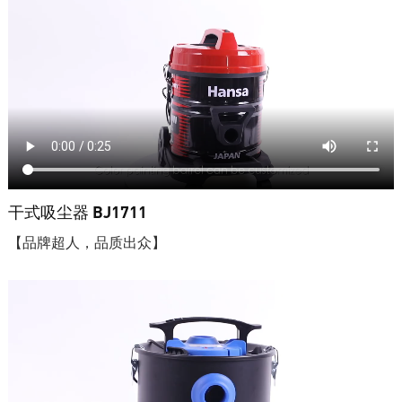
干式吸尘器 BJ1711
【品牌超人，品质出众】