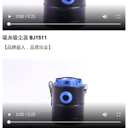
吸灰吸尘器 BJ1511
【品牌超人，品质出众】